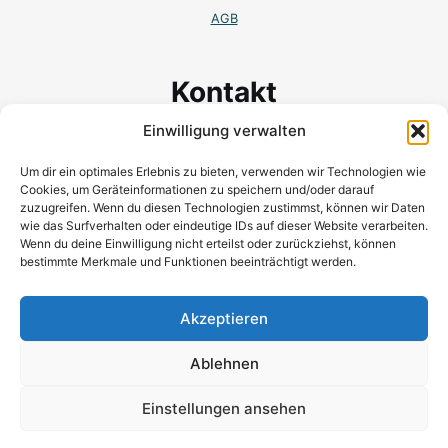
AGB
Kontakt
Einwilligung verwalten
Wilhem-Binder-Str. 19
78048 Villingen-Schwenningen
Um dir ein optimales Erlebnis zu bieten, verwenden wir Technologien wie
Cookies, um Geräteinformationen zu speichern und/oder darauf
Mobil:+ 49 (0) 173 166 25 96
zuzugreifen. Wenn du diesen Technologien zustimmst, können wir Daten
wie das Surfverhalten oder eindeutige IDs auf dieser Website verarbeiten.
kontakt@katrinpivernetz.com
Wenn du deine Einwilligung nicht erteilst oder zurückziehst, können
bestimmte Merkmale und Funktionen beeinträchtigt werden.
Akzeptieren
Ablehnen
Einstellungen ansehen