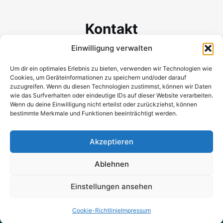
Kontakt
Einwilligung verwalten
Wilhem-Binder-Str. 19
78048 Villingen-Schwenningen
Um dir ein optimales Erlebnis zu bieten, verwenden wir Technologien wie
Cookies, um Geräteinformationen zu speichern und/oder darauf
Mobil:+ 49 (0) 173 166 25 96
zuzugreifen. Wenn du diesen Technologien zustimmst, können wir Daten
wie das Surfverhalten oder eindeutige IDs auf dieser Website verarbeiten.
kontakt@katrinpivernetz.com
Wenn du deine Einwilligung nicht erteilst oder zurückziehst, können
bestimmte Merkmale und Funktionen beeinträchtigt werden.
Akzeptieren
Ablehnen
Einstellungen ansehen
© 2026 Katrin Pivernetz
Cookie-Richtlinie
Impressum