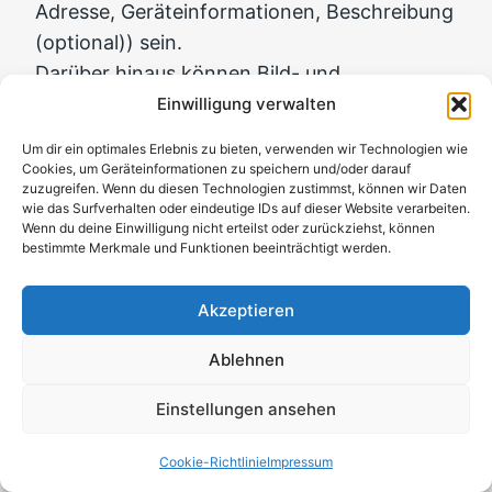
Adresse, Geräteinformationen, Beschreibung
(optional)) sein.
Darüber hinaus können Bild- und
Tonbeiträge der Teilnehmer sowie
Einwilligung verwalten
Spracheingaben in Chats verarbeitet
Um dir ein optimales Erlebnis zu bieten, verwenden wir Technologien wie
werden. Für die Verarbeitung von
Cookies, um Geräteinformationen zu speichern und/oder darauf
zuzugreifen. Wenn du diesen Technologien zustimmst, können wir Daten
personenbezogenen Daten, die für die
wie das Surfverhalten oder eindeutige IDs auf dieser Website verarbeiten.
Erfüllung eines Vertrages mit dir erforderlich
Wenn du deine Einwilligung nicht erteilst oder zurückziehst, können
bestimmte Merkmale und Funktionen beeinträchtigt werden.
sind (dies gilt auch für
Verarbeitungsvorgänge, die zur
Akzeptieren
Durchführung vorvertraglicher Maßnahmen
erforderlich sind), dient Art. 6 Abs. 1 lit. b
Ablehnen
DSGVO als Rechtsgrundlage. Soweit du uns
Einstellungen ansehen
eine Einwilligung zur Verarbeitung deiner
Daten erteilt hast, erfolgt die Verarbeitung
Cookie-Richtlinie
Impressum
auf Grundlage von Art. 6 Abs. 1 lit. a DSGVO.