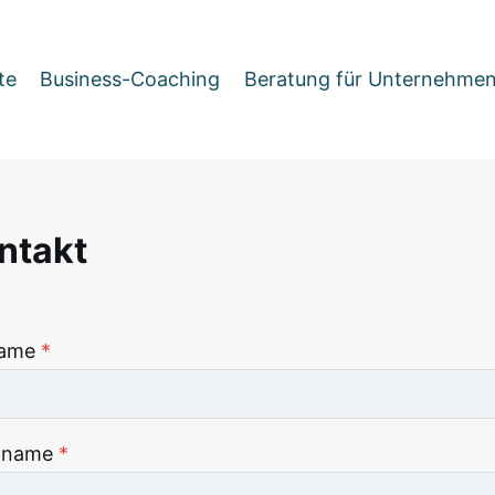
te
Business-Coaching
Beratung für Unternehme
ntakt
ame
*
hname
*