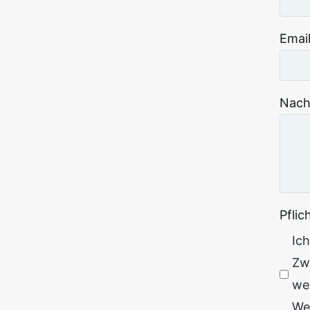
Emai
Nach
Pfli
Ic
Zw
wer
We