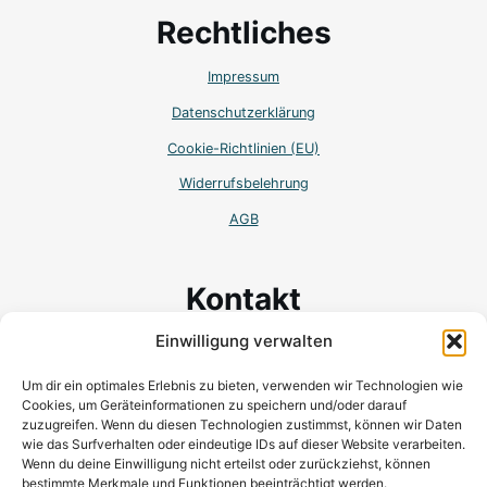
Rechtliches
Impressum
Datenschutzerklärung
Cookie-Richtlinien (EU)
Widerrufsbelehrung
AGB
Kontakt
Einwilligung verwalten
Wilhem-Binder-Str. 19
78048 Villingen-Schwenningen
Um dir ein optimales Erlebnis zu bieten, verwenden wir Technologien wie
Cookies, um Geräteinformationen zu speichern und/oder darauf
Mobil:+ 49 (0) 173 166 25 96
zuzugreifen. Wenn du diesen Technologien zustimmst, können wir Daten
wie das Surfverhalten oder eindeutige IDs auf dieser Website verarbeiten.
kontakt@katrinpivernetz.com
Wenn du deine Einwilligung nicht erteilst oder zurückziehst, können
bestimmte Merkmale und Funktionen beeinträchtigt werden.