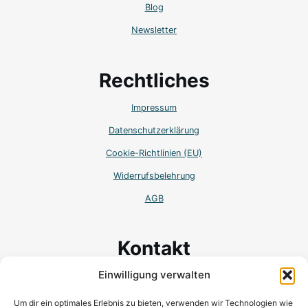
Blog
Newsletter
Rechtliches
Impressum
Datenschutzerklärung
Cookie-Richtlinien (EU)
Widerrufsbelehrung
AGB
Kontakt
Einwilligung verwalten
Wilhem-Binder-Str. 19
78048 Villingen-Schwenningen
Um dir ein optimales Erlebnis zu bieten, verwenden wir Technologien wie