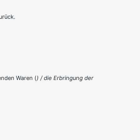
urück.
genden Waren (
) / die Erbringung der