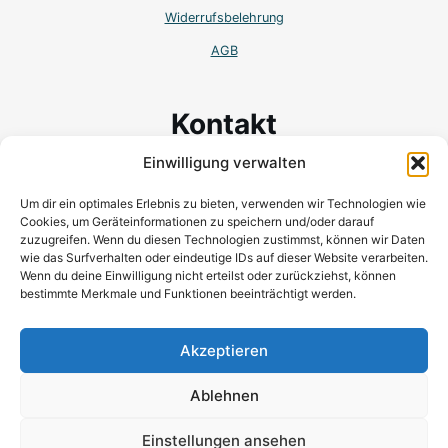
Widerrufsbelehrung
AGB
Kontakt
Einwilligung verwalten
Wilhem-Binder-Str. 19
78048 Villingen-Schwenningen
Um dir ein optimales Erlebnis zu bieten, verwenden wir Technologien wie
Cookies, um Geräteinformationen zu speichern und/oder darauf
Mobil:+ 49 (0) 173 166 25 96
zuzugreifen. Wenn du diesen Technologien zustimmst, können wir Daten
wie das Surfverhalten oder eindeutige IDs auf dieser Website verarbeiten.
kontakt@katrinpivernetz.com
Wenn du deine Einwilligung nicht erteilst oder zurückziehst, können
bestimmte Merkmale und Funktionen beeinträchtigt werden.
Akzeptieren
Ablehnen
Einstellungen ansehen