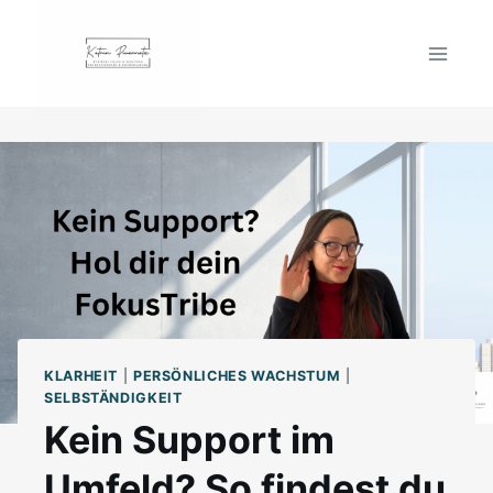
Zum
Inhalt
springen
KLARHEIT
|
PERSÖNLICHES WACHSTUM
|
SELBSTÄNDIGKEIT
Kein Support im
Umfeld? So findest du