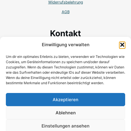
Widerrufsbelehrung
AGB
Kontakt
Einwilligung verwalten
Wilhem-Binder-Str. 19
78048 Villingen-Schwenningen
Um dir ein optimales Erlebnis zu bieten, verwenden wir Technologien wie
Cookies, um Geräteinformationen zu speichern und/oder darauf
Mobil:+ 49 (0) 173 166 25 96
zuzugreifen. Wenn du diesen Technologien zustimmst, können wir Daten
wie das Surfverhalten oder eindeutige IDs auf dieser Website verarbeiten.
kontakt@katrinpivernetz.com
Wenn du deine Einwilligung nicht erteilst oder zurückziehst, können
bestimmte Merkmale und Funktionen beeinträchtigt werden.
Akzeptieren
Ablehnen
Einstellungen ansehen